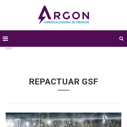
Home
Tags
Publicações marcadas com "Repactuar
GSF"
REPACTUAR GSF