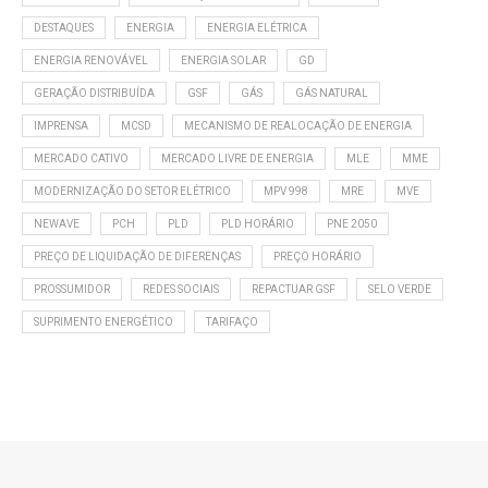
DESTAQUES
ENERGIA
ENERGIA ELÉTRICA
ENERGIA RENOVÁVEL
ENERGIA SOLAR
GD
GERAÇÃO DISTRIBUÍDA
GSF
GÁS
GÁS NATURAL
IMPRENSA
MCSD
MECANISMO DE REALOCAÇÃO DE ENERGIA
MERCADO CATIVO
MERCADO LIVRE DE ENERGIA
MLE
MME
MODERNIZAÇÃO DO SETOR ELÉTRICO
MPV 998
MRE
MVE
NEWAVE
PCH
PLD
PLD HORÁRIO
PNE 2050
PREÇO DE LIQUIDAÇÃO DE DIFERENÇAS
PREÇO HORÁRIO
PROSSUMIDOR
REDES SOCIAIS
REPACTUAR GSF
SELO VERDE
SUPRIMENTO ENERGÉTICO
TARIFAÇO