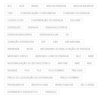
ACL
ACR
ANEEL
ARGON ENERGIA
ARGON NA MÍDIA
CMO
COMUNICAÇÃO CORPORATIVA
CONSUMO DE ENERGIA
CONTA COVID
CONTRATAÇÃO DE ENERGIA
DECOMP
DESTAQUES
ENERGIA
ENERGIA ELÉTRICA
ENERGIA RENOVÁVEL
ENERGIA SOLAR
GD
GERAÇÃO DISTRIBUÍDA
GSF
GÁS
GÁS NATURAL
IMPRENSA
MCSD
MECANISMO DE REALOCAÇÃO DE ENERGIA
MERCADO CATIVO
MERCADO LIVRE DE ENERGIA
MLE
MME
MODERNIZAÇÃO DO SETOR ELÉTRICO
MPV 998
MRE
MVE
NEWAVE
PCH
PLD
PLD HORÁRIO
PNE 2050
PREÇO DE LIQUIDAÇÃO DE DIFERENÇAS
PREÇO HORÁRIO
PROSSUMIDOR
REDES SOCIAIS
REPACTUAR GSF
SELO VERDE
SUPRIMENTO ENERGÉTICO
TARIFAÇO