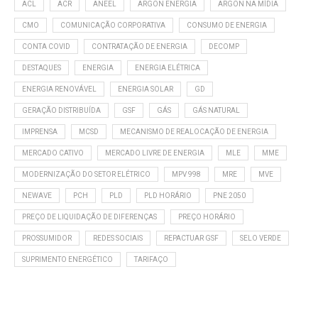
ACL
ACR
ANEEL
ARGON ENERGIA
ARGON NA MÍDIA
CMO
COMUNICAÇÃO CORPORATIVA
CONSUMO DE ENERGIA
CONTA COVID
CONTRATAÇÃO DE ENERGIA
DECOMP
DESTAQUES
ENERGIA
ENERGIA ELÉTRICA
ENERGIA RENOVÁVEL
ENERGIA SOLAR
GD
GERAÇÃO DISTRIBUÍDA
GSF
GÁS
GÁS NATURAL
IMPRENSA
MCSD
MECANISMO DE REALOCAÇÃO DE ENERGIA
MERCADO CATIVO
MERCADO LIVRE DE ENERGIA
MLE
MME
MODERNIZAÇÃO DO SETOR ELÉTRICO
MPV 998
MRE
MVE
NEWAVE
PCH
PLD
PLD HORÁRIO
PNE 2050
PREÇO DE LIQUIDAÇÃO DE DIFERENÇAS
PREÇO HORÁRIO
PROSSUMIDOR
REDES SOCIAIS
REPACTUAR GSF
SELO VERDE
SUPRIMENTO ENERGÉTICO
TARIFAÇO