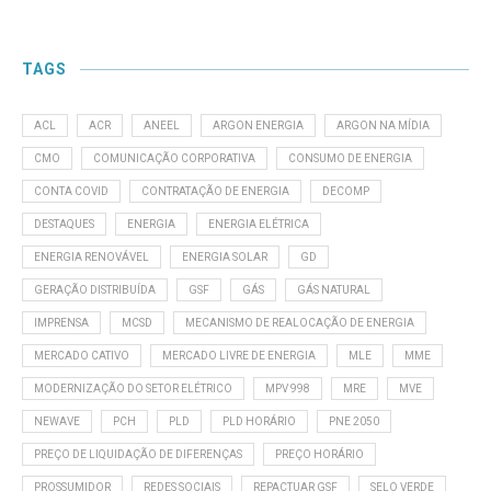
TAGS
ACL
ACR
ANEEL
ARGON ENERGIA
ARGON NA MÍDIA
CMO
COMUNICAÇÃO CORPORATIVA
CONSUMO DE ENERGIA
CONTA COVID
CONTRATAÇÃO DE ENERGIA
DECOMP
DESTAQUES
ENERGIA
ENERGIA ELÉTRICA
ENERGIA RENOVÁVEL
ENERGIA SOLAR
GD
GERAÇÃO DISTRIBUÍDA
GSF
GÁS
GÁS NATURAL
IMPRENSA
MCSD
MECANISMO DE REALOCAÇÃO DE ENERGIA
MERCADO CATIVO
MERCADO LIVRE DE ENERGIA
MLE
MME
MODERNIZAÇÃO DO SETOR ELÉTRICO
MPV 998
MRE
MVE
NEWAVE
PCH
PLD
PLD HORÁRIO
PNE 2050
PREÇO DE LIQUIDAÇÃO DE DIFERENÇAS
PREÇO HORÁRIO
PROSSUMIDOR
REDES SOCIAIS
REPACTUAR GSF
SELO VERDE